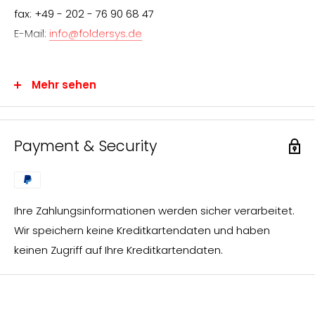
fax: +49 - 202 - 76 90 68 47
E-Mail:
info@foldersys.de
Mehr sehen
Information für den Endverbraucher
Wir freuen uns über Ihr Interesse an FolderSys®-
Payment & Security
Produkten.
FolderSys® vertreibt ausschließlich über den
Fachhandel. Sie können uns jedoch gerne Ihre Anfrage
Ihre Zahlungsinformationen werden sicher verarbeitet.
zusenden, die wir umgehend bearbeiten und an einen
Wir speichern keine Kreditkartendaten und haben
FolderSys®-Fachhändler in Ihrer nahen Umgebung
keinen Zugriff auf Ihre Kreditkartendaten.
weiterleiten.
Sie erhalten dann von unserem Vertriebspartner vor
Ort das gewünschte Angebot.