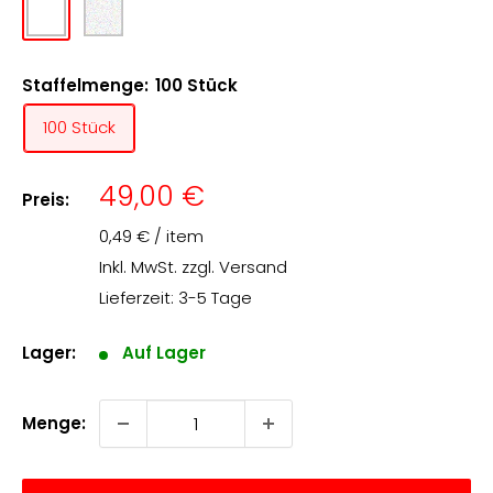
farblos
farblos
matt
klar
transparent
transparent
Staffelmenge:
100 Stück
geprägt
100 Stück
Angebotspreis
49,00 €
Preis:
0,49 €
/
item
Inkl. MwSt. zzgl.
Versand
Lieferzeit: 3-5 Tage
Lager:
Auf Lager
Menge: