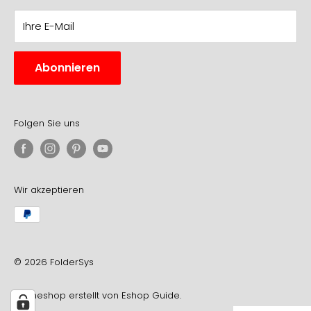
fon: +49 - 202 - 26 55 926
Downloads
fax: +49 - 202 - 76 90 68 47
Ihre E-Mail
Newsletter
E-Mail:
info@foldersys.de
Widerrufsformular
Abonnieren
Das FolderSys® Thekendisplay
Folgen Sie uns
Wir akzeptieren
© 2026 FolderSys
Onlineshop erstellt von
Eshop Guide
.