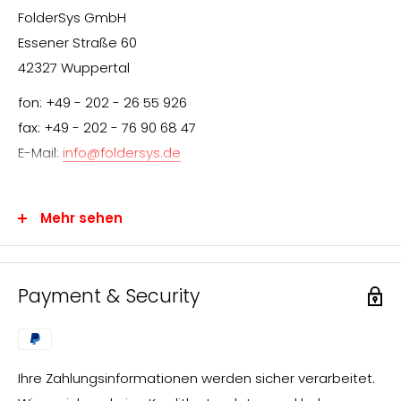
FolderSys GmbH
Essener Straße 60
42327 Wuppertal
fon: +49 - 202 - 26 55 926
fax: +49 - 202 - 76 90 68 47
E-Mail:
info@foldersys.de
Mehr sehen
Information für den Endverbraucher
Wir freuen uns über Ihr Interesse an FolderSys®-
Payment & Security
Produkten.
FolderSys® vertreibt ausschließlich über den
Fachhandel. Sie können uns jedoch gerne Ihre Anfrage
Ihre Zahlungsinformationen werden sicher verarbeitet.
zusenden, die wir umgehend bearbeiten und an einen