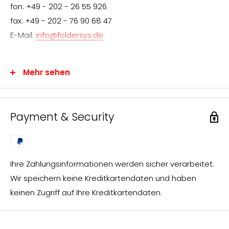
fon: +49 - 202 - 26 55 926
fax: +49 - 202 - 76 90 68 47
E-Mail:
info@foldersys.de
Mehr sehen
Information für den Endverbraucher
Wir freuen uns über Ihr Interesse an FolderSys®-
Payment & Security
Produkten.
FolderSys® vertreibt ausschließlich über den
Fachhandel. Sie können uns jedoch gerne Ihre Anfrage
Ihre Zahlungsinformationen werden sicher verarbeitet.
zusenden, die wir umgehend bearbeiten und an einen
Wir speichern keine Kreditkartendaten und haben
FolderSys®-Fachhändler in Ihrer nahen Umgebung
keinen Zugriff auf Ihre Kreditkartendaten.
weiterleiten.
Sie erhalten dann von unserem Vertriebspartner vor
Ort das gewünschte Angebot.