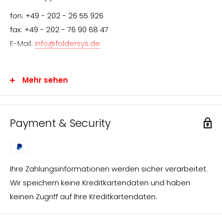
fon: +49 - 202 - 26 55 926
fax: +49 - 202 - 76 90 68 47
E-Mail:
info@foldersys.de
Mehr sehen
Information für den Endverbraucher
Wir freuen uns über Ihr Interesse an FolderSys®-
Payment & Security
Produkten.
FolderSys® vertreibt ausschließlich über den
Fachhandel. Sie können uns jedoch gerne Ihre Anfrage
Ihre Zahlungsinformationen werden sicher verarbeitet.
zusenden, die wir umgehend bearbeiten und an einen
Wir speichern keine Kreditkartendaten und haben
FolderSys®-Fachhändler in Ihrer nahen Umgebung
keinen Zugriff auf Ihre Kreditkartendaten.
weiterleiten.
Sie erhalten dann von unserem Vertriebspartner vor