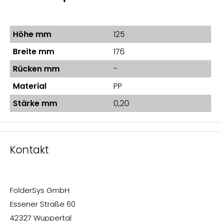
Höhe mm
125
Breite mm
176
Rücken mm
-
Material
PP
Stärke mm
0,20
Kontakt
FolderSys GmbH
Essener Straße 60
42327 Wuppertal