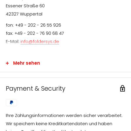
Essener Straße 60
42327 Wuppertal
fon: +49 - 202 - 26 55 926
fax: +49 - 202 - 76 90 68 47
E-Mail:
info@foldersys.de
Mehr sehen
Information für den Endverbraucher
Wir freuen uns über Ihr Interesse an FolderSys®-
Payment & Security
Produkten.
FolderSys® vertreibt ausschließlich über den
Fachhandel. Sie können uns jedoch gerne Ihre Anfrage
Ihre Zahlungsinformationen werden sicher verarbeitet.
zusenden, die wir umgehend bearbeiten und an einen
Wir speichern keine Kreditkartendaten und haben
FolderSys®-Fachhändler in Ihrer nahen Umgebung