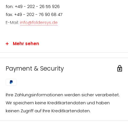
fon: +49 - 202 - 26 55 926
fax: +49 - 202 - 76 90 68 47
E-Mail:
info@foldersys.de
Mehr sehen
Information für den Endverbraucher
Wir freuen uns über Ihr Interesse an FolderSys®-
Payment & Security
Produkten.
FolderSys® vertreibt ausschließlich über den
Fachhandel. Sie können uns jedoch gerne Ihre Anfrage
Ihre Zahlungsinformationen werden sicher verarbeitet.
zusenden, die wir umgehend bearbeiten und an einen
Wir speichern keine Kreditkartendaten und haben
FolderSys®-Fachhändler in Ihrer nahen Umgebung
keinen Zugriff auf Ihre Kreditkartendaten.
weiterleiten.
Sie erhalten dann von unserem Vertriebspartner vor