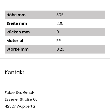
Höhe mm
305
Breite mm
235
Rücken mm
0
Material
PP
Stärke mm
0,20
Kontakt
FolderSys GmbH
Essener Straße 60
42327 Wuppertal