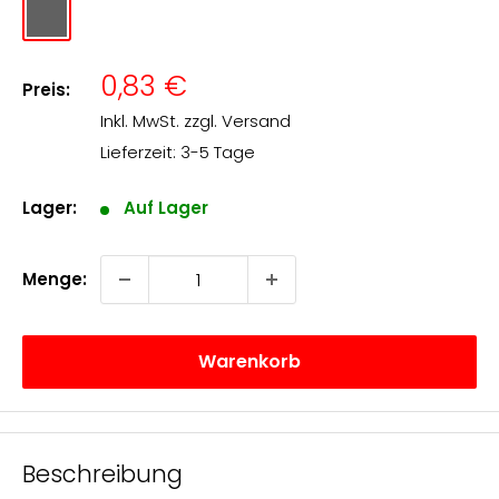
rauch
transparent
Angebotspreis
0,83 €
Preis:
Inkl. MwSt. zzgl.
Versand
Lieferzeit: 3-5 Tage
Lager:
Auf Lager
Menge:
Warenkorb
Beschreibung