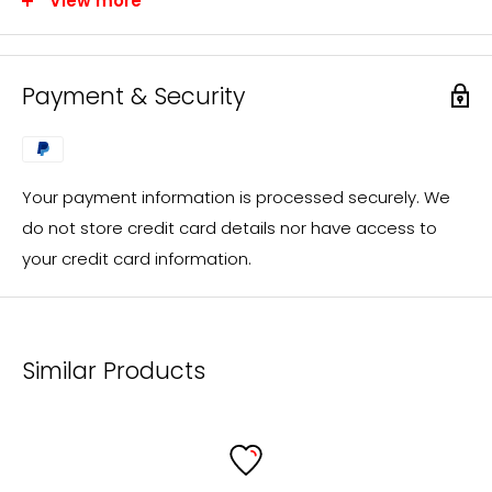
View more
FolderSys® distributes exclusively through specialist
retailers. However, you are welcome to send us your
inquiry, which we will process immediately and forward
Payment & Security
to a FolderSys® dealer in your area.
You will then receive the desired offer from our local
sales partner.
Your payment information is processed securely. We
If you have questions regarding custom-made
do not store credit card details nor have access to
products or individual designs (e.g. screen printing), an
your credit card information.
offer will be prepared for you promptly in the same
way.
mailto:
info@foldersys.de
Similar Products
Information for retailers
FolderSys® is a consistent and fair partner of specialist
retailers and a listed supplier for all major purchasing
cooperatives.