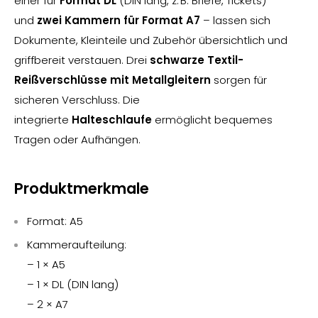
einer für
Format DL
(DIN lang, z. B. Briefe, Tickets)
und
zwei Kammern für Format A7
– lassen sich
Dokumente, Kleinteile und Zubehör übersichtlich und
griffbereit verstauen. Drei
schwarze Textil-
Reißverschlüsse mit Metallgleitern
sorgen für
sicheren Verschluss. Die
integrierte
Halteschlaufe
ermöglicht bequemes
Tragen oder Aufhängen.
Produktmerkmale
Format: A5
Kammeraufteilung:
– 1 × A5
– 1 × DL (DIN lang)
– 2 × A7