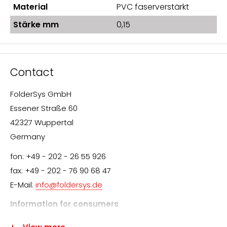
Material
PVC faserverstärkt
Stärke mm
0,15
Contact
FolderSys GmbH
Essener Straße 60
42327 Wuppertal
Germany
fon: +49 - 202 - 26 55 926
fax: +49 - 202 - 76 90 68 47
E-Mail:
info@foldersys.de
Information for consumers
We appreciate your interest in FolderSys® products.