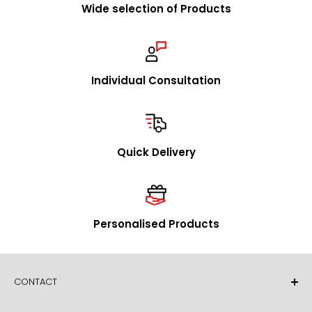
Wide selection of Products
We are happy to visit you to explain our concept in
person and to present our product range. Upon
request, we will promptly send you our catalog and
samples.
Individual Consultation
In addition to our stock program, we offer you the
option to source individual product designs / OEM
through us. We look forward to receiving your inquiries
Quick Delivery
in this regard.
mailto:
info@foldersys.de
Sample orders for retailers
Personalised Products
Upon request, we will gladly send you free product
samples. Please call us or send your request via email
or fax.
CONTACT
FolderSys® GmbH
Essener Straße 60